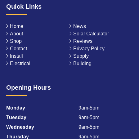
Quick Links
Home
News
About
Solar Calculator
Shop
Reviews
Contact
Privacy Policy
Install
Supply
Electrical
Building
Opening Hours
Monday
9am-5pm
Tuesday
9am-5pm
Wednesday
9am-5pm
Thursday
9am-5pm