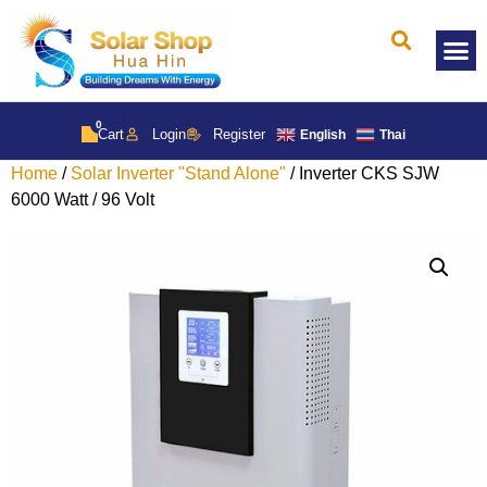
Solar 
0
Cart
Login
Register
English
Thai
Home
/
Solar Inverter "Stand Alone"
/ Inverter CKS SJW
6000 Watt / 96 Volt