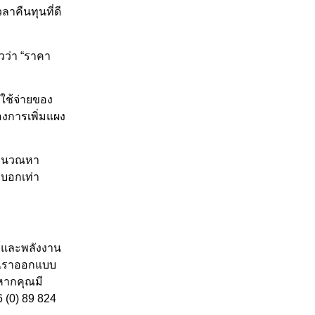
วลาคื
นทุนที่ดี
วว่า “ราคา
ช้จ่
ายของ
องการเพิ่
มแผง
ำนวณหา
งบอกเท่
า
์และพลั
งงาน
“เราออกแบบ
หากคุณมี
6 (0) 89 824