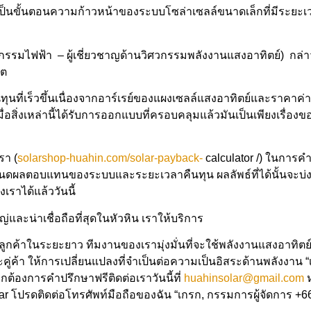
็นขั้
นตอนความก้าวหน้าของระบบโซล่
าเซลล์ขนาดเล็กที่มีระยะเ
วกรรมไฟฟ้า – ผู้เชี่ยวชาญด้านวิศวกรรมพลั
งงานแสงอาทิตย์) กล่า
ีต
ที่เร็วขึ้
นเนื่องจากอาร์เรย์ของแผงเซลล์
แสงอาทิตย์และราคาค่าใ
่อสิ่งเหล่านี้ได้รั
บการออกแบบที่ครอบคลุมแล้วมั
นเป็นเพียงเรื่องข
รา (
solarshop-huahin.com/solar-
payback-
calculator /)
ในการค
ำหนดผลตอบแทนของระบบและระยะ
เวลาคืนทุน ผลลัพธ์ที่ได้นั้นจะบ่
ราได้แล้ววันนี้
ญ่และน่าเชื่อถือที่สุดในหั
วหิน เราให้บริการ
ูกค้าในระยะยาว ทีมงานของเรามุ่งมั่นที่จะใช้
พลังงานแสงอาทิตย
คู่ค้า ให้การเปลี่ยนแปลงที่จำเป็นต่
อความเป็นอิสระด้านพลังงาน 
ากต้องการคำปรึ
กษาฟรีติดต่อเราวันนี้ที่
huahinsolar@gmail.com
ar
โปรดติดต่อโทรศัพท์มือถือของฉัน “เกรก, กรรมการผู้จัดการ +
6