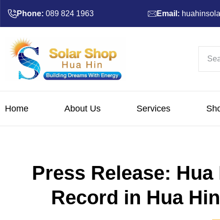
Phone:
089 824 1963
Email:
huahinsol
Home
About Us
Services
Sh
Press Release: Hua
Record in Hua Hi