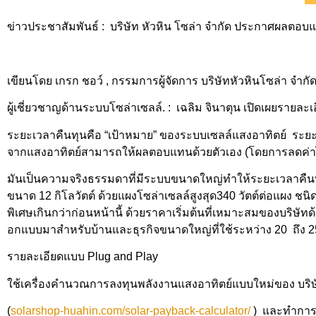
ข่าวประชาสัมพันธ์
:
บริษัท หัวหิน โซล่า จำกัด ประกาศผลตอบ
เขียนโดย เกรก ชอว์ , กรรมการผู้จัดการ บริษัทหัวหินโซล่า จำกั
ผู้เชี่ยวชาญด้านระบบโซล่าเซลล์
.
:
เฉลิม จินาตุน เปิดเผยรายละเอ
ระยะเวลาคืนทุนคือ “เป้าหมาย” ของระบบเซลล์แสงอาทิตย์ ระยะ
จากแสงอาทิตย์
สามารถให้ผลตอบแทนด้วยตัวเอง (โดยการลดค่าไฟ
มันเป็นความจริงธรรมดาที่มี
ระบบขนาดใหญ่ทำให้ระยะเวลาคืน
ขนาด
12
กิโลวัตต์ ด้วยแผงโซล่าเซลล์สูงสุด
340
วัตต์ต่อแผง ชน
พิเศษเกินกว่าก่อนหน้านี้ ด้วยราคาเริ่มต้นที่
เหมาะสมของบริษัทด้
อกแบบมาสำหรับบ้านและธุรกิ
จขนาดใหญ่ที่ใช้ระหว่าง
20
ถึง
2
รายละเอียดแบบ
Plug and Play
ใช้เครื่องคำนวณการลงทุนพลั
งงานแสงอาทิตย์แบบใหม่ของ บริษั
(
solarshop-huahin.com/solar-
payback-calculator/
)
และทำการเพิ