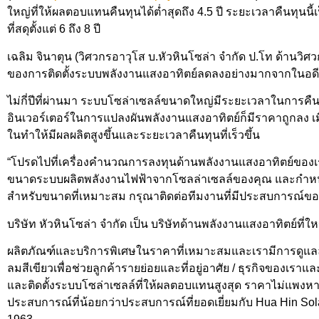
ใหญ่ที่ให้
ผลตอบแทนคืนทุนได้ต่ำสุดถึง
4.5
ปี ระยะเวลาคืนทุนนี้เป
ที่สดุตั้งแต่ 6 ถึง 8 ปี
เฉลิม จินาตุน (วิศวกรอาวุโส บ.หัวหินโซล่า จำกัด ป.โท ด้านวิศ
ของการติดตั้งระบบพลั
งงานแสงอาทิตย์ลดลงอย่
างมากจากในอด
ไม่กี่ปีที่ผ่านมา ระบบโซล่าเซลล์ขนาดใหญ่มี
ระยะเวลาในการคืนทุน
อินเวอร์เตอร์ในการแปลงผั
นพลังงานแสงอาทิตย์ก็มีราคาถู
กลง เมื
ในทำให้มีผลผลิตสูงขึ้
นและระยะเวลาคืนทุนที่เร็วขึ้น
“โปรดไปที่เครื่องคำนวณการลงทุ
นด้านพลังงานแสงอาทิตย์ของเ
ขนาดระบบผลิตพลั
งงานไฟฟ้าจากโซลล่าเซลล์ของคุณ และก
สำหรับขนาดที่เหมาะสม กรุณาติดต่อทีมงานที่มี
ประสบการณ์ของเ
บริษัท หัวหินโซล่า จำกัด เป็น บริษัทด้านพลังงานแสงอาทิตย์ที่
ให
ผลิตภัณฑ์และบริการพิ
เศษในราคาที่เหมาะสมและเรามี
การดูแลล
ลมสีเขียวเพื่อช่วยลูกค้
ารายย่อยและที่อยู่อาศัย / ธุรกิจของเราและ
และติดตั้งระบบโซล่
าเซลล์ที่ให้ผลตอบแทนสูงสุด ราคาไม่แพงห
ประสบการณ์ที่น้อยกว่
าประสบการณ์ที่ยอดเยี่ยมกับ
Hua Hin Sol