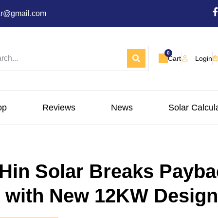
ar@gmail.com
0
Cart
Login
op
Reviews
News
Solar Calcul
 Hin Solar Breaks Payba
n with New 12KW Design