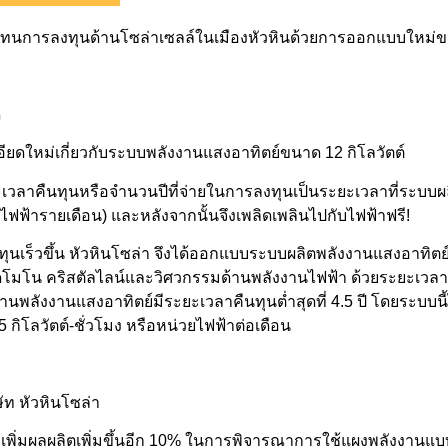
แทนการลงทุนด้านโซล่
าเซลล์ในเมืองหัวหินด้
วยการออกแบบใหม่
ด
ียดใหม่เกี่ยวกั
บระบบพลังงานแสงอาทิตย์ขนาด 12 กิโลวัตต์
เวลาคืนทุนหรือจำนวนปีที่
จ่ายในการลงทุนเป็นระยะเวลาที่
ระบบผ
ฟ้ารายเดือน) และหลังจากนั้นจึงเพลิดเพลิ
นไปกับไฟฟ้าฟรี!
ทุ
นเร็วขึ้น หัวหินโซล่า จึงได้ออกแบบระบบผลิตพลั
งงานแสงอาทิตย
ิดโมโน คริสตัลไลน์และวิศวกรรมด้านพลั
งงานไฟฟ้า ด้วยระยะเวลาค
านพลั
งงานแสงอาทิตย์มีระยะเวลาคืนทุ
นต่ำสุดที่
4.5
ปี โดยระบบนี้ไ
5
กิโลวัตต์-ชั่วโมง หรือหน่วยไฟฟ้าต่อเดือน
ท หัวหินโซล่า
่มผลผลิตเพิ่มขึ้
นอีก
10%
ในการพิจารณาการใช้แผงพลั
งงานแบ