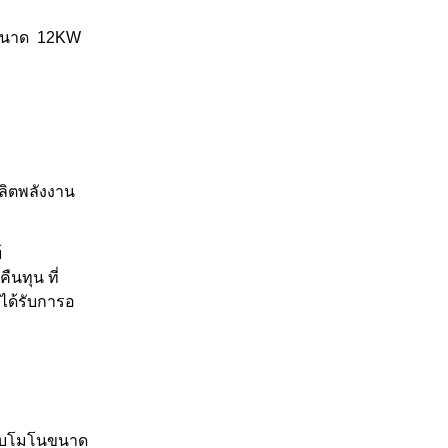
ขนาด
12KW
ลิตพลังงาน
์
ืนทุน ที่
ด้รั
บการอ
บโมโนขนาด