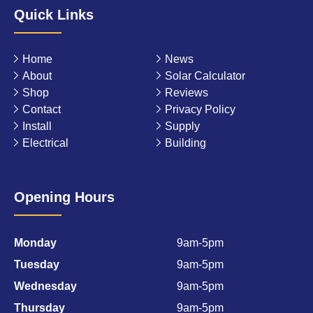
Quick Links
Home
News
About
Solar Calculator
Shop
Reviews
Contact
Privacy Policy
Install
Supply
Electrical
Building
Opening Hours
Monday
9am-5pm
Tuesday
9am-5pm
Wednesday
9am-5pm
Thursday
9am-5pm