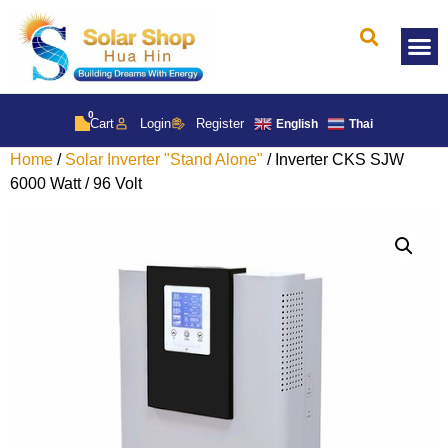
Solar 
0
Cart
Login
Register
English
Thai
Home
/
Solar Inverter "Stand Alone"
/ Inverter CKS SJW
6000 Watt / 96 Volt